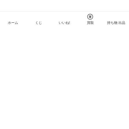
ホーム
くじ
いいね!
買取
持ち物 出品
メルカリNFTについて
ヘルプとガイド
プライバシーと利用規約
© Mercari, Inc.