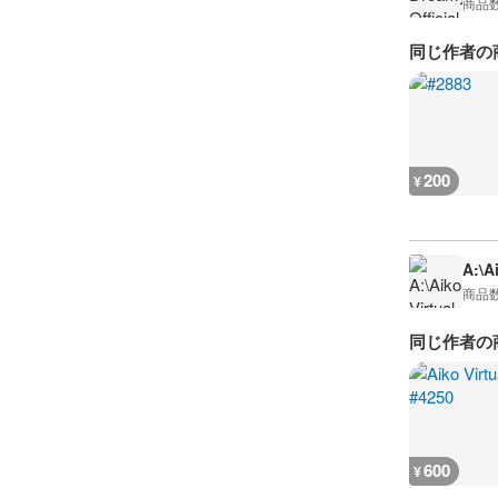
商品
同じ作者の
200
¥
A:\A
商品
同じ作者の
600
¥