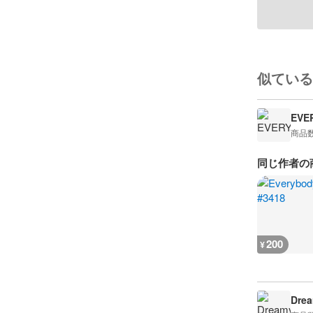
似ている
EVE
商品
同じ作者の
200
¥
Drea