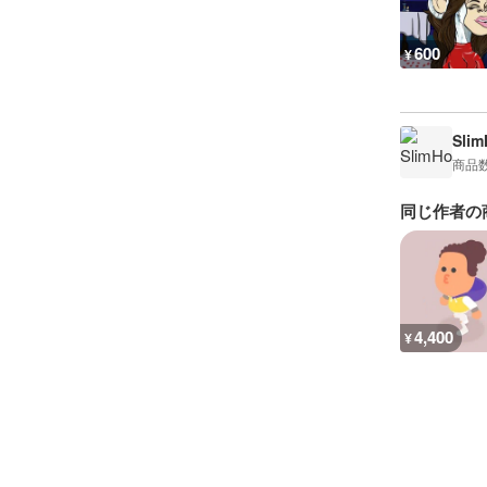
600
¥
Sli
商品
同じ作者の
4,400
¥