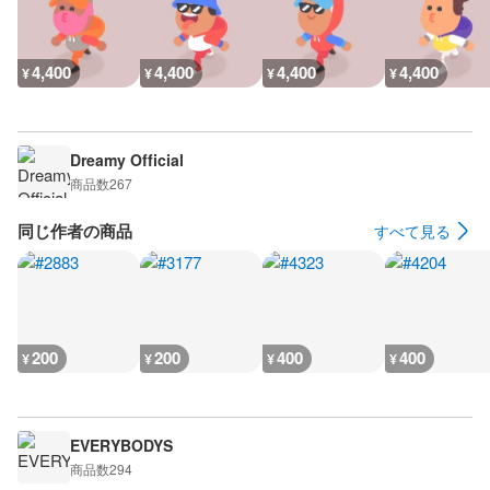
4,400
4,400
4,400
4,400
¥
¥
¥
¥
Dreamy Official
商品数
267
同じ作者の商品
すべて見る
200
200
400
400
¥
¥
¥
¥
EVERYBODYS
商品数
294