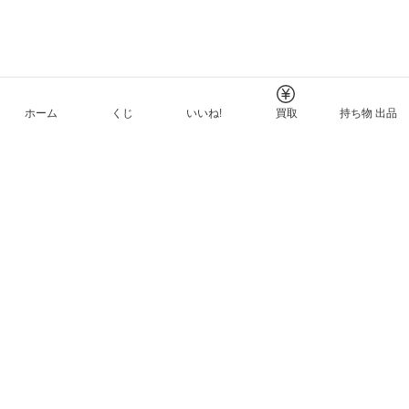
ホーム
くじ
いいね!
買取
持ち物 出品
メルカリNFTについて
ヘルプとガイド
プライバシーと利用規約