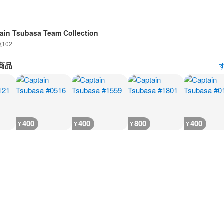
ain Tsubasa Team Collection
数
102
商品
400
400
800
400
¥
¥
¥
¥