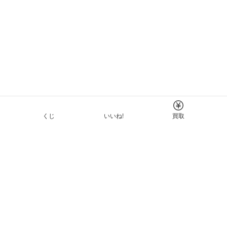
くじ
いいね!
買取
Tについて
イド