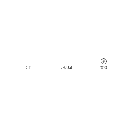
くじ
いいね!
買取
Tについて
イド