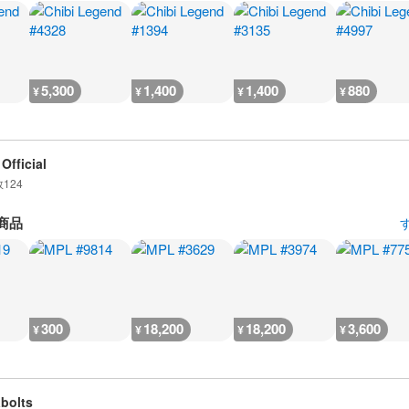
5,300
1,400
1,400
880
¥
¥
¥
¥
Official
数
124
商品
300
18,200
18,200
3,600
¥
¥
¥
¥
bolts