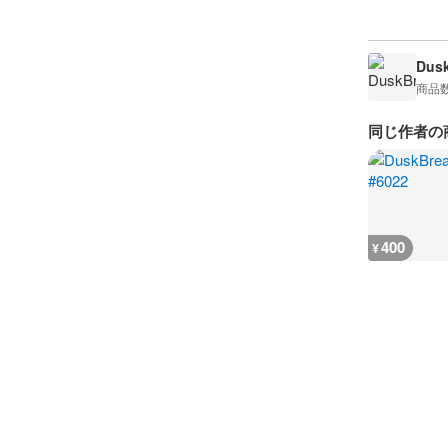
Dusk
商品
同じ作者の
400
¥