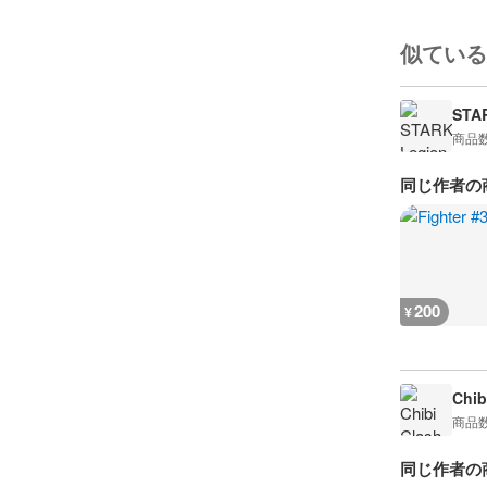
似ている
STA
商品
同じ作者の
200
¥
Chib
商品
同じ作者の