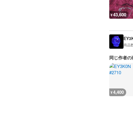
43,600
¥
EY3
商品
同じ作者の
4,400
¥