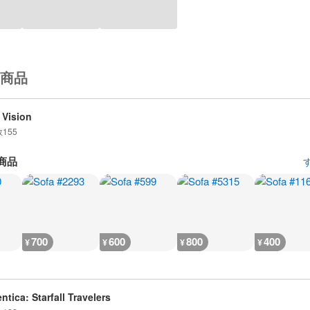
商品
 Vision
数
155
商品
700
600
800
400
¥
¥
¥
¥
ntica: Starfall Travelers