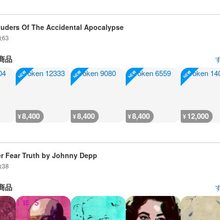
uders Of The Accidental Apocalypse
数
63
商品
8,400
8,400
8,400
12,000
¥
¥
¥
¥
r Fear Truth by Johnny Depp
数
38
商品