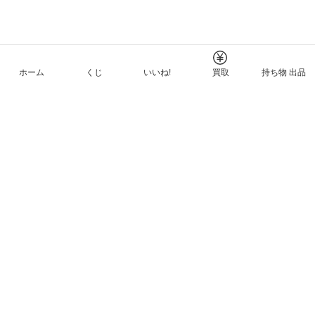
ホーム
くじ
いいね!
買取
持ち物 出品
メルカリNFTについて
ヘルプとガイド
プライバシーと利用規約
© Mercari, Inc.