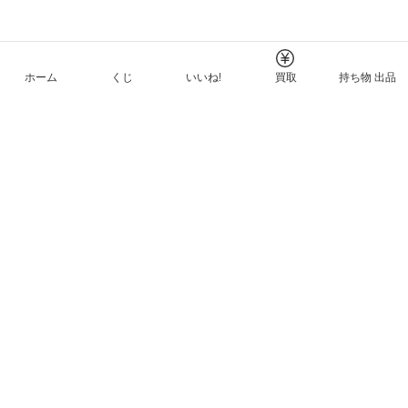
ホーム
くじ
いいね!
買取
持ち物 出品
メルカリNFTについて
ヘルプとガイド
プライバシーと利用規約
© Mercari, Inc.