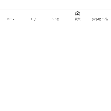
ホーム
くじ
いいね!
買取
持ち物 出品
メルカリNFTについて
ヘルプとガイド
プライバシーと利用規約
© Mercari, Inc.