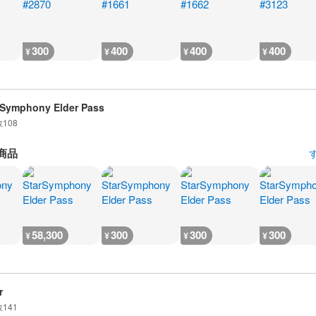
300
400
400
400
¥
¥
¥
¥
 Symphony Elder Pass
数
108
商品
58,300
300
300
300
¥
¥
¥
¥
r
数
141