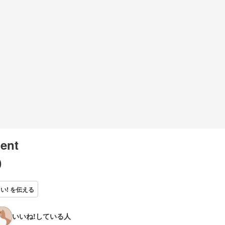
ent
0
い! を伝える
いいね!している人