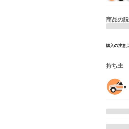
商品の説
購入の注意
持ち主
a