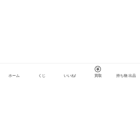
ホーム
くじ
いいね!
買取
持ち物 出品
メルカリNFTについて
ヘルプとガイド