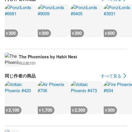
300
300
300
600
¥
¥
¥
¥
The Phoenixes by Habit Nest
商品数
330
同じ作者の商品
すべて見る
2,100
1,700
2,300
300
¥
¥
¥
¥