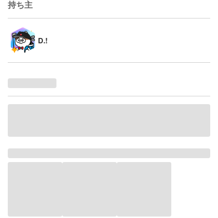
持ち主
D.!