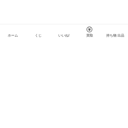
ホーム
くじ
いいね!
買取
持ち物 出品
メルカリNFTについて
ヘルプとガイド
プライバシーと利用規約