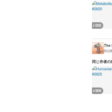
500
¥
The
商品
同じ作者の
900
¥