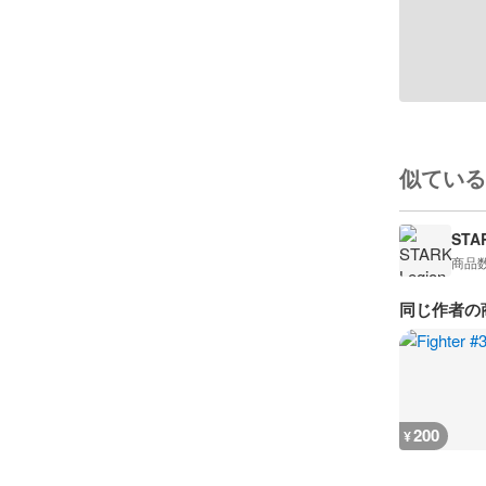
似ている
STA
商品
同じ作者の
200
¥