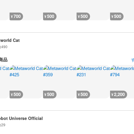
700
500
500
500
¥
¥
¥
¥
world Cat
数
490
商品
500
500
500
2,200
¥
¥
¥
¥
obot Universe Official
数
29