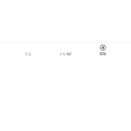
くじ
いいね!
買取
Tについて
イド
ーと利用規約