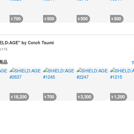
700
500
500
500
¥
¥
¥
¥
ELD:AGE" by Cotoh Tsumi
数
115
商品
18,200
700
3,300
1,200
¥
¥
¥
¥