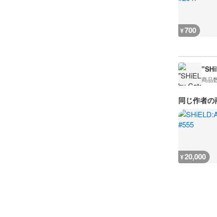
700
¥
"SHi
商品
同じ作者の
20,000
¥