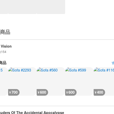
商品
 Vision
数
154
商品
700
600
600
400
¥
¥
¥
¥
uders Of The Accidental Apocalypse