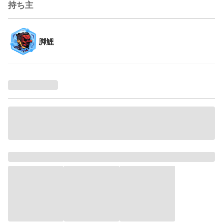
持ち主
脚鯉