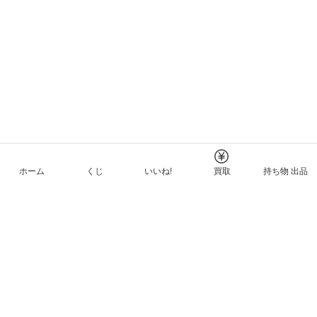
ホーム
くじ
いいね!
買取
持ち物 出品
メルカリNFTについて
ヘルプとガイド