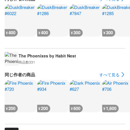
400
400
300
300
¥
¥
¥
¥
The Phoenixes by Habit Nest
商品数
331
同じ作者の商品
すべて見る
200
200
600
1,600
¥
¥
¥
¥