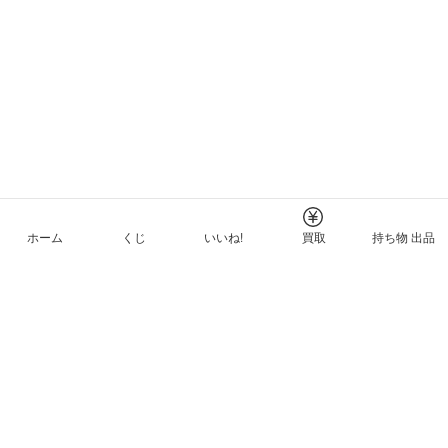
ホーム
くじ
いいね!
買取
持ち物 出品
メルカリNFTについて
ヘルプとガイド