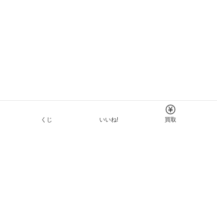
くじ
いいね!
買取
Tについて
イド