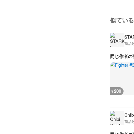
似ている
STA
商品
同じ作者の
200
¥
Chib
商品