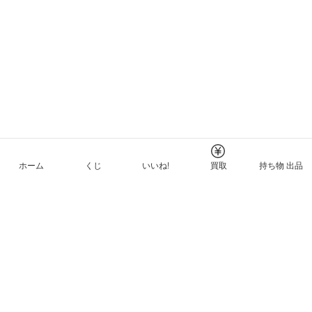
ホーム
くじ
いいね!
買取
持ち物 出品
メルカリNFTについて
ヘルプとガイド