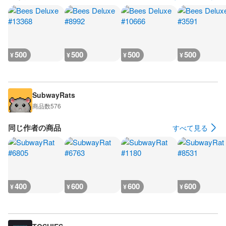
500
500
500
500
¥
¥
¥
¥
SubwayRats
商品数
576
同じ作者の商品
すべて見る
400
600
600
600
¥
¥
¥
¥