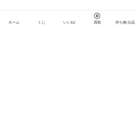
ホーム
くじ
いいね!
買取
持ち物 出品
メルカリNFTについて
ヘルプとガイド
プライバシーと利用規約
© Mercari, Inc.