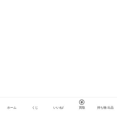
ホーム
くじ
いいね!
買取
持ち物 出品