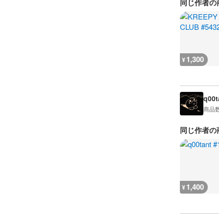
同じ作者の
1,300
¥
q00t
商品
同じ作者の
1,400
¥