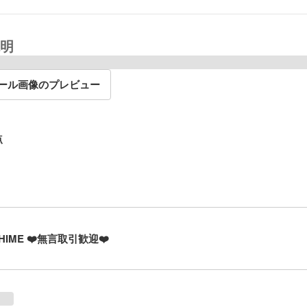
明
ール画像のプレビュー
点
CHIME ❤️無言取引歓迎❤️