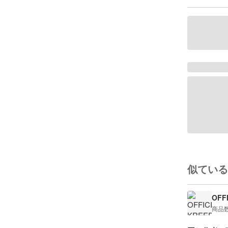
似ている
OFF
商品