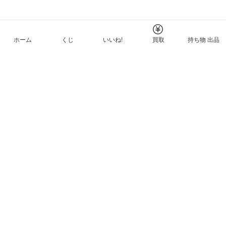
ホーム
くじ
いいね!
買取
持ち物 出品
メルカリNFTについて
ヘルプとガイド
プライバシーと利用規約
© Mercari, Inc.