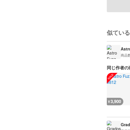
似ている
Astr
商品
同じ作者の
3,900
¥
Gra