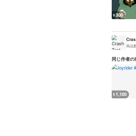
300
¥
Cras
商品
同じ作者の
1,100
¥