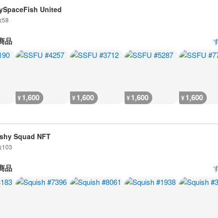
ySpaceFish United
数
58
商品
1,600
1,600
1,600
1,600
¥
¥
¥
¥
shy Squad NFT
数
103
商品