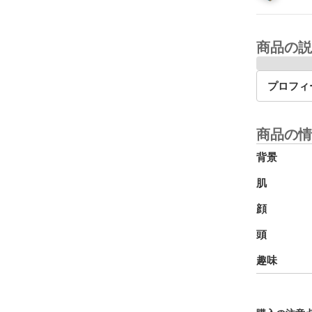
商品の説
プロフィ
商品の情
背景
肌
顔
頭
趣味