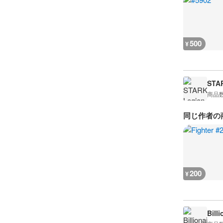
500
¥
STA
商品
同じ作者の
200
¥
Bill