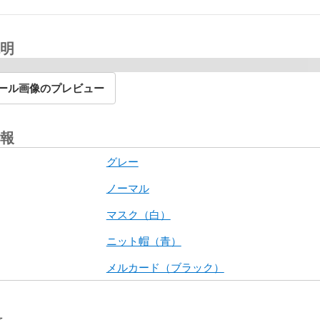
明
ール画像のプレビュー
報
グレー
ノーマル
マスク（白）
ニット帽（青）
メルカード（ブラック）