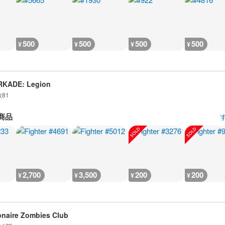
500
500
500
500
¥
¥
¥
¥
RKADE: Legion
数
81
商品
2,700
3,500
200
200
¥
¥
¥
¥
ionaire Zombies Club