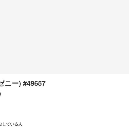
(ゼニー) #49657
0
!している人