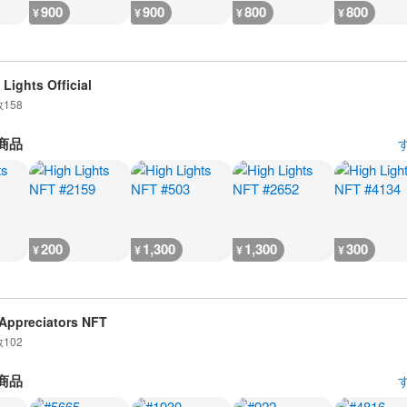
900
900
800
800
¥
¥
¥
¥
 Lights Official
数
158
商品
200
1,300
1,300
300
¥
¥
¥
¥
Appreciators NFT
数
102
商品