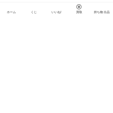
ホーム
くじ
いいね!
買取
持ち物 出品
メルカリNFTについて
ヘルプとガイド
プライバシーと利用規約
© Mercari, Inc.