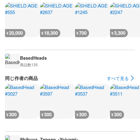
20,000
18,300
700
3,300
¥
¥
¥
¥
BasedHeads
商品数
135
同じ作者の商品
すべて見る
300
300
300
300
¥
¥
¥
¥
Shibuya_Zensen <Yoiyami>