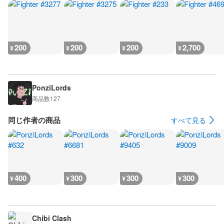
200
200
200
2,700
¥
¥
¥
¥
PonziLords
商品数
127
同じ作者の商品
すべて見る
400
300
300
300
¥
¥
¥
¥
Chibi Clash