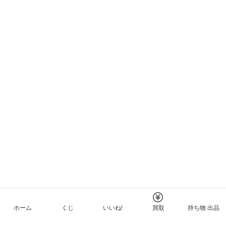
ホーム
くじ
いいね!
買取
持ち物 出品