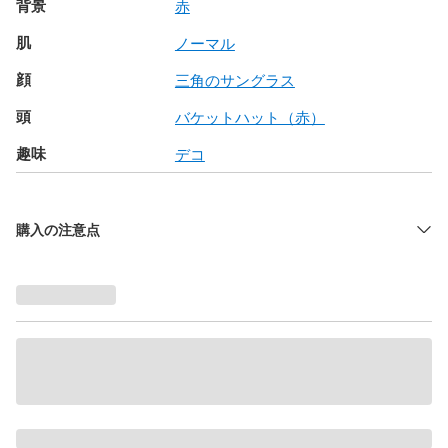
背景
赤
肌
ノーマル
顔
三角のサングラス
頭
バケットハット（赤）
趣味
デコ
購入の注意点