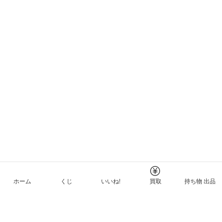
ホーム
くじ
いいね!
買取
持ち物 出品