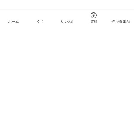
ホーム
くじ
いいね!
買取
持ち物 出品
メルカリNFTについて
ヘルプとガイド
プライバシーと利用規約
© Mercari, Inc.