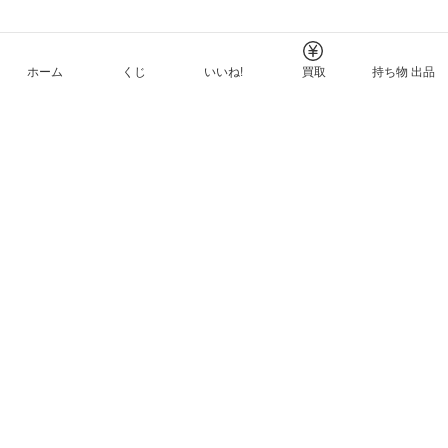
ホーム
くじ
いいね!
買取
持ち物 出品
メルカリNFTについて
ヘルプとガイド
プライバシーと利用規約
© Mercari, Inc.