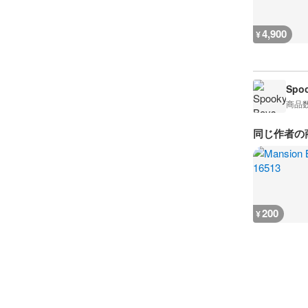
4,900
¥
Spoo
商品
同じ作者の
200
¥