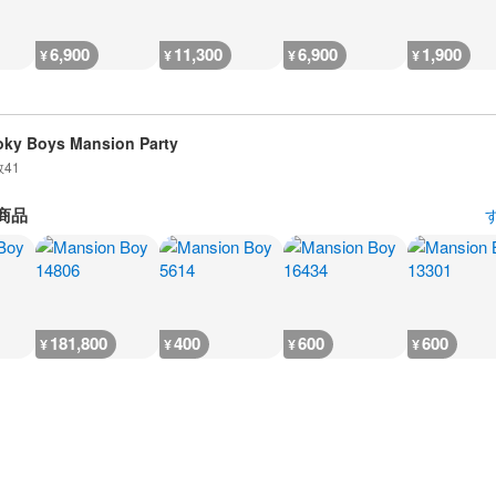
6,900
11,300
6,900
1,900
¥
¥
¥
¥
ky Boys Mansion Party
数
41
商品
181,800
400
600
600
¥
¥
¥
¥