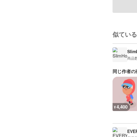
似ている
Sli
商品
同じ作者の
4,400
¥
EVE