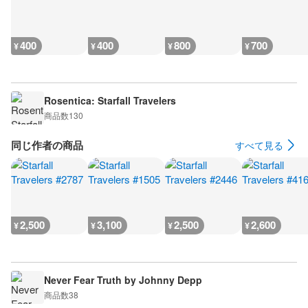
400
400
800
700
¥
¥
¥
¥
Rosentica: Starfall Travelers
商品数
130
同じ作者の商品
すべて見る
2,500
3,100
2,500
2,600
¥
¥
¥
¥
Never Fear Truth by Johnny Depp
商品数
38