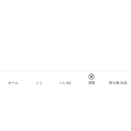
ホーム
くじ
いいね!
買取
持ち物 出品
メルカリNFTについて
ヘルプとガイド