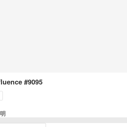
fluence #9095
明