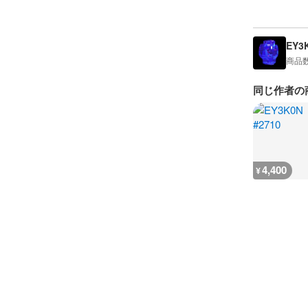
EY3
商品
同じ作者の
4,400
¥