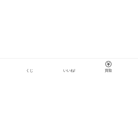
くじ
いいね!
買取
Tについて
イド