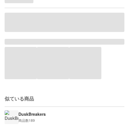
似ている商品
DuskBreakers
商品数
189