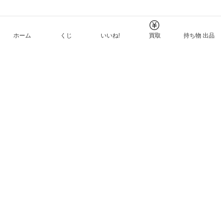
ホーム
くじ
いいね!
買取
持ち物 出品
メルカリNFTについて
ヘルプとガイド
プライバシーと利用規約
© Mercari, Inc.