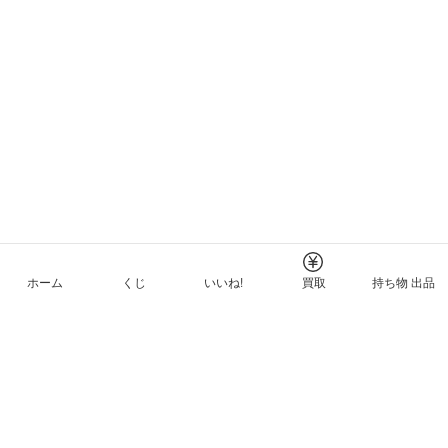
ホーム
くじ
いいね!
買取
持ち物 出品
メルカリNFTについて
ヘルプとガイド