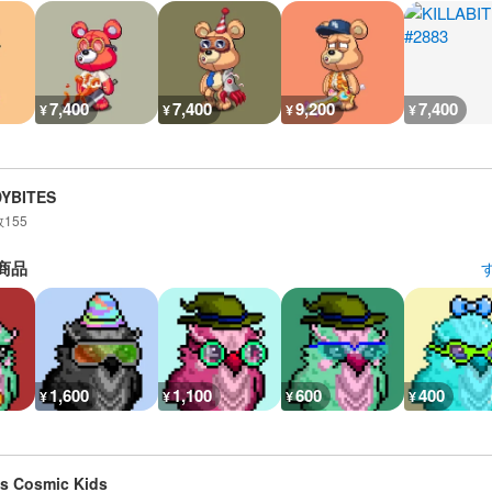
7,400
7,400
9,200
7,400
¥
¥
¥
¥
DYBITES
数
155
商品
1,600
1,100
600
400
¥
¥
¥
¥
is Cosmic Kids