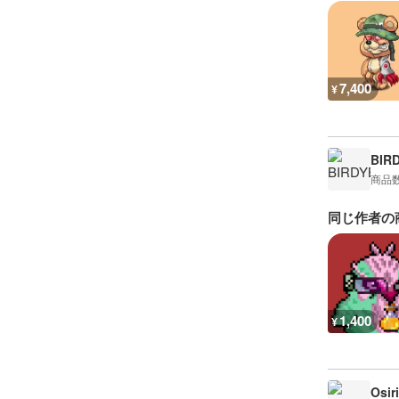
7,400
¥
BIR
商品
同じ作者の
1,400
¥
Osir