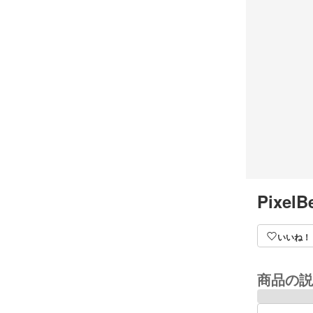
PixelB
いいね！
商品の説