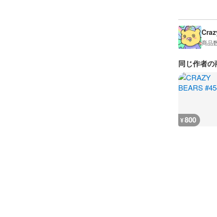
Craz
商品
同じ作者の
800
¥