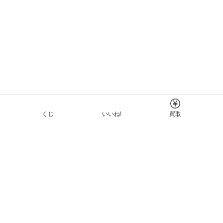
くじ
いいね!
買取
Tについて
イド