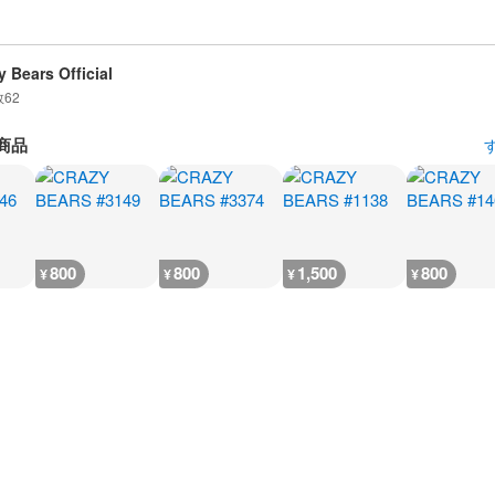
y Bears Official
数
62
商品
800
800
1,500
800
¥
¥
¥
¥