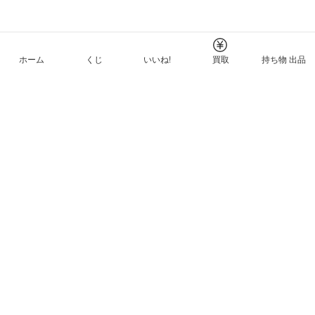
ホーム
くじ
いいね!
買取
持ち物 出品
メルカリNFTについて
ヘルプとガイド
プライバシーと利用規約
© Mercari, Inc.