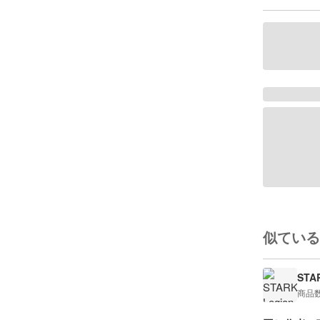
似ている
STA
商品