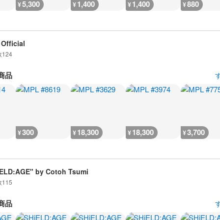
5,300
1,400
1,400
880
¥
¥
¥
¥
Official
数
124
商品
300
18,300
18,300
3,700
¥
¥
¥
¥
ELD:AGE" by Cotoh Tsumi
数
115
商品