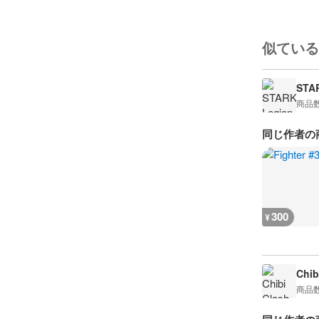
似ている
STA
商品
同じ作者の
300
¥
Chib
商品