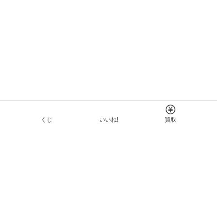
くじ
いいね!
買取
Tについて
イド