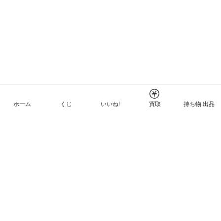
ホーム
くじ
いいね!
買取
持ち物 出品
メルカリNFTについて
ヘルプとガイド
プライバシーと利用規約