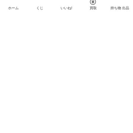
ホーム
くじ
いいね!
買取
持ち物 出品
メルカリNFTについて
ヘルプとガイド
プライバシーと利用規約
© Mercari, Inc.