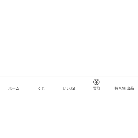
ホーム
くじ
いいね!
買取
持ち物 出品
メルカリNFTについて