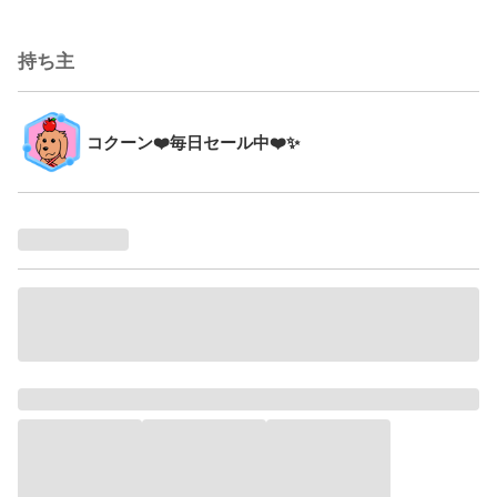
持ち主
コクーン❤️毎日セール中❤️✨