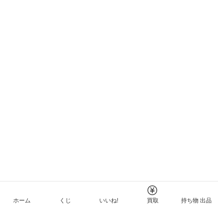
ホーム
くじ
いいね!
買取
持ち物 出品