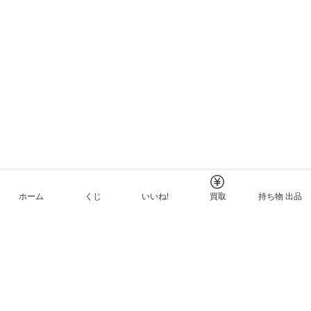
ホーム
くじ
いいね!
買取
持ち物 出品
メルカリNFTについて
ヘルプとガイド