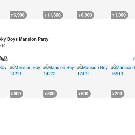
6,900
11,300
6,900
1,900
¥
¥
¥
¥
ky Boys Mansion Party
数
40
商品
600
600
600
200
¥
¥
¥
¥