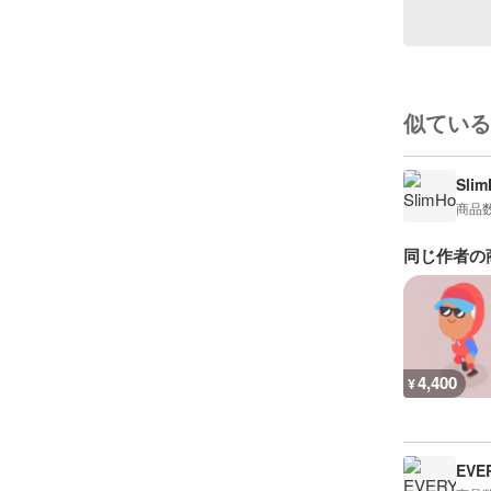
似ている
Sli
商品
同じ作者の
4,400
¥
EVE