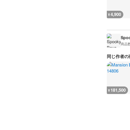
4,900
¥
Spoo
商品
同じ作者の
181,500
¥