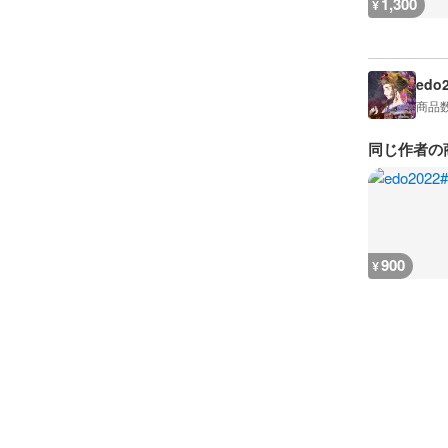
1,300
¥
edo
商品
同じ作者の
900
¥