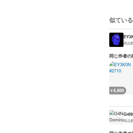
似ている
EY3
商品
同じ作者の
4,400
¥
G4N9
商品