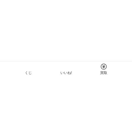
くじ
いいね!
買取
Tについて
イド