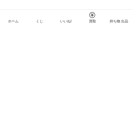
ホーム
くじ
いいね!
買取
持ち物 出品
メルカリNFTについて
ヘルプとガイド
プライバシーと利用規約
© Mercari, Inc.