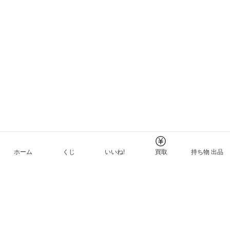
ホーム
くじ
いいね!
買取
持ち物 出品
メルカリNFTについて