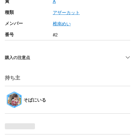
賞
A
種類
アザーカット
メンバー
椎南めい
番号
#2
購入の注意点
持ち主
そばにいる